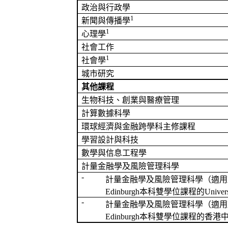
政治與行政學
1
新聞與傳播學
1
心理學
社會工作
1
社會學
城市研究
其他課程
生物科技、創業與醫療管理
計算數據科學
環球經濟與金融跨學科主修課程
學習設計與科技
數學與信息工程學
計量金融學及風險管理科學
-
計量金融學及風險管理科學（
適用
Edinburgh
本科雙學位課程的
Univer
-
計量金融學及風險管理科學（
適用
Edinburgh
本科雙學位課程的香港