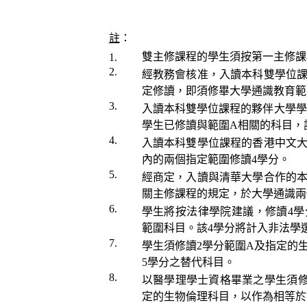
註
：
雙主修課程的學生須按第一主修課
1.
2.
經教務會核准，入讀本科雙學位
定修讀，即須修畢大學通識教育範
3.
入讀本科雙學位課程的夥伴大學學
學生已修讀與範圍
A
相關的科目，
4.
入讀本科雙學位課程的香港中文
內的兩個指定
範圍修讀
4
學分
。
5.
經商定，
入讀與清華大學合作的
關
主修課程的規定
，
於
大學通識
兩
6.
學生將按法律學院建議，修讀
4
學
範圍
科目。該
4
學分將計入非法學
7.
學生須修讀
2
學分範圍
A
及指定的
5
學分之替代科目
。
8.
以
醫學理學士
資格畢業之學生
須
定的生物倫理科目，以作為相等於