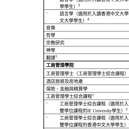
3
學學生）
-
語言學（
適用於
入讀香港中文大學
4
文大學學生）
音樂
哲學
宗教研究
神學
1
翻譯
工商管理學院
工商管理學士（工商管理學士綜合課程）
酒店旅遊及房地產
保險、金融與精算學
1
工商管理學士綜合課程
-
工商管理學士綜合課程（
適用於
入
3
雙學位課程的
IE
University
學生）
-
工商管理學士綜合課程（
適用於
入
雙學位課程的香港中文大學學生）