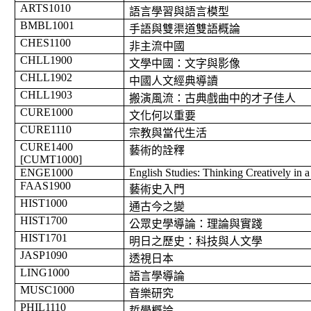
ARTS1010
語言學習與語言模型
BMBL1001
手語與雙渠道雙語概論
CHES1100
非主流中國
CHLL1900
文學中國：文字與影像
CHLL1902
中國人文經典導讀
CHLL1903
搬演風流：古典戲曲中的才子佳人
CURE1000
文化何以重要
CURE1110
宗教與當代生活
CURE1400
藝術的詮釋
[CUMT1000]
ENGE1000
English Studies: Thinking Creatively in
FAAS1900
藝術史入門
HIST1000
通古今之變
HIST1700
公眾史學導論：理論與實踐
HIST1701
明日之歷史：科技與人文學
JASP1090
透視日本
LING1000
語言學導論
MUSC1000
音樂研究
PHIL1110
哲學概論