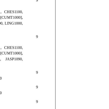
9
, CHES1100,
0[CUMT1000],
90, LING1000,
9
, CHES1100,
0[CUMT1000],
1, JASP1090,
9
0
9
0
9