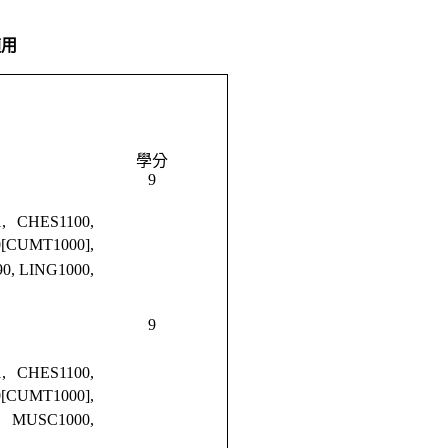
適用
學分
9
, CHES1100,
0[CUMT1000],
90, LING1000,
9
, CHES1100,
0[CUMT1000],
0, MUSC1000,