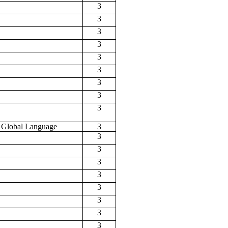
3
3
3
3
3
3
3
3
3
 a Global Language
3
3
3
3
3
3
3
3
3