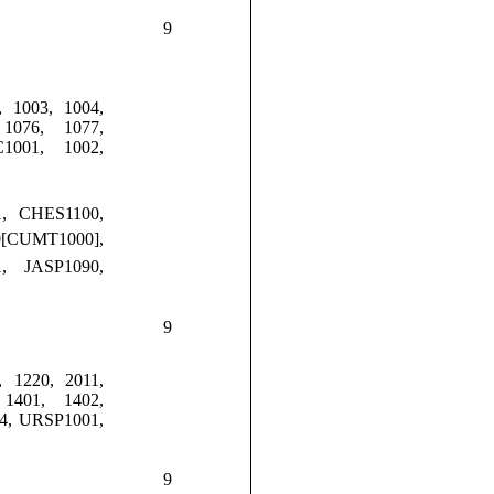
9
 1003, 1004,
1076, 1077,
1001, 1002,
, CHES1100,
0[CUMT1000],
1
, JASP1090,
9
 1220, 2011,
1401, 1402,
14, URSP1001,
9